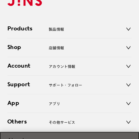
Products
製品情報
メガネ
Shop
店舗情報
サングラス
レンズ
店舗
コンタクトレンズ
Account
アカウント情報
オンラインショップ
老眼鏡
キッズ
マイページ／ログイン
Support
アクセサリー
サポート・フォロー
ログアウト
LINE公式アカウント
お知らせ
App
アプリ
よくあるご質問
ご利用ガイド
JINSアプリ
お問い合わせ
Others
その他サービス
3D WEB試着