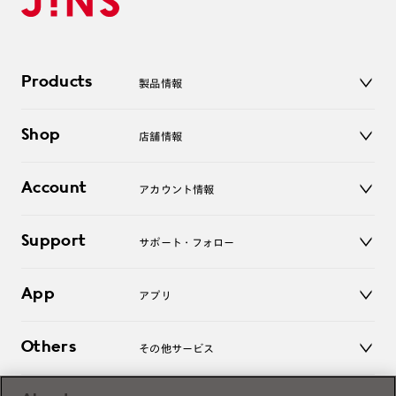
Products
製品情報
メガネ
Shop
店舗情報
サングラス
レンズ
店舗
コンタクトレンズ
Account
アカウント情報
オンラインショップ
老眼鏡
キッズ
マイページ／ログイン
Support
アクセサリー
サポート・フォロー
ログアウト
LINE公式アカウント
お知らせ
App
アプリ
よくあるご質問
ご利用ガイド
JINSアプリ
お問い合わせ
Others
その他サービス
3D WEB試着