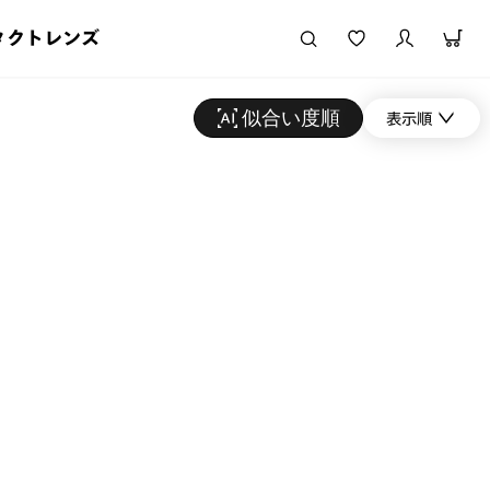
タクトレンズ
似合い度順
表示順