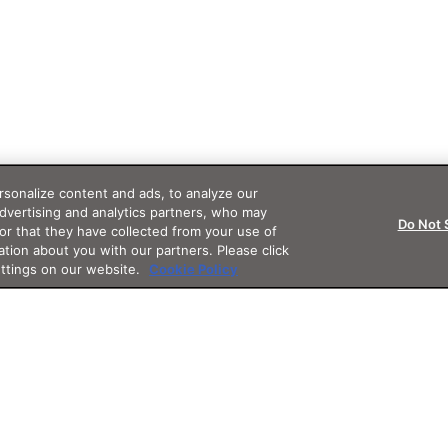
sonalize content and ads, to analyze our
advertising and analytics partners, who may
Do Not 
or that they have collected from your use of
ation about you with our partners. Please click
ettings on our website.
Cookie Policy