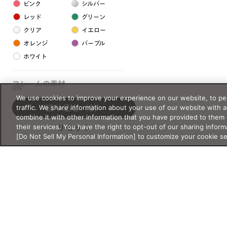
ピンク
シルバー
レッド
グリーン
クリア
イエロー
オレンジ
パープル
ホワイト
フレームの素材
0件
We use cookies to improve your experience on our website, to per
プラスチック系
traffic. We share information about your use of our website with 
絞り込む
（0）
combine it with other information that you have provided to them 
樹脂
their services. You have the right to opt-out of our sharing inform
リセット
[Do Not Sell My Personal Information] to customize your cookie s
アセテート
サスティナブル素材
セルロイド
金属系