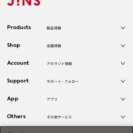
Products
製品情報
メガネ
Shop
店舗情報
サングラス
レンズ
店舗
コンタクトレンズ
Account
アカウント情報
オンラインショップ
老眼鏡
キッズ
マイページ／ログイン
Support
アクセサリー
サポート・フォロー
ログアウト
LINE公式アカウント
お知らせ
App
アプリ
よくあるご質問
ご利用ガイド
JINSアプリ
お問い合わせ
Others
その他サービス
3D WEB試着