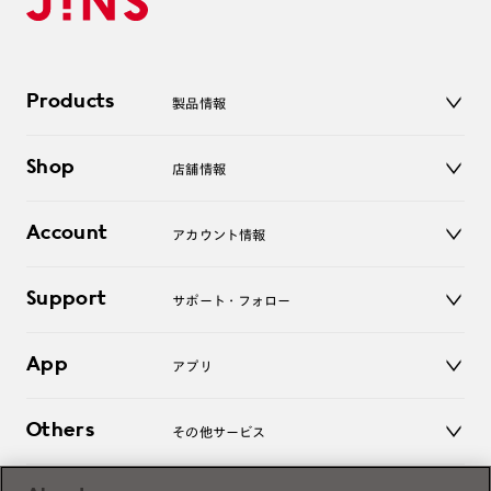
Products
製品情報
メガネ
Shop
店舗情報
サングラス
レンズ
店舗
コンタクトレンズ
Account
アカウント情報
オンラインショップ
老眼鏡
キッズ
マイページ／ログイン
Support
アクセサリー
サポート・フォロー
ログアウト
LINE公式アカウント
お知らせ
App
アプリ
よくあるご質問
ご利用ガイド
JINSアプリ
お問い合わせ
Others
その他サービス
3D WEB試着