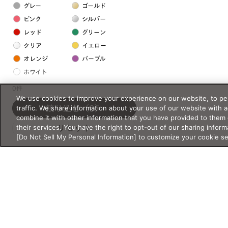
グレー
ゴールド
ピンク
シルバー
レッド
グリーン
クリア
イエロー
オレンジ
パープル
ホワイト
0件
We use cookies to improve your experience on our website, to per
フレームの素材
traffic. We share information about your use of our website with 
絞り込む
（0）
プラスチック系
combine it with other information that you have provided to them 
their services. You have the right to opt-out of our sharing inform
リセット
樹脂
[Do Not Sell My Personal Information] to customize your cookie s
アセテート
サスティナブル素材
セルロイド