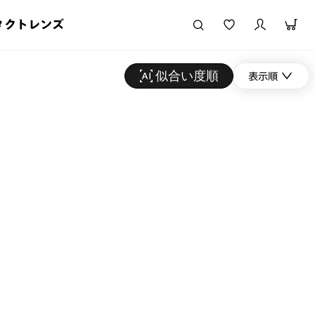
タクトレンズ
似合い度順
表示順