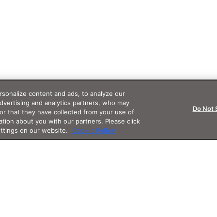
sonalize content and ads, to analyze our
advertising and analytics partners, who may
Do Not 
or that they have collected from your use of
ation about you with our partners. Please click
ettings on our website.
Cookie Policy