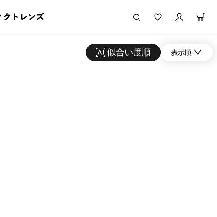
タクトレンズ
似合い度順
表示順