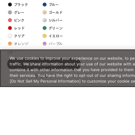
ブラック
ブルー
グレー
ゴールド
ピンク
シルバー
レッド
グリーン
クリア
イエロー
オレンジ
パープル
ホワイト
0件
We use cookies to improve your experience on our website, to per
traffic. We share information about your use of our website with 
絞り込む
（0）
フレームの素材
combine it with other information that you have provided to them 
their services. You have the right to opt-out of our sharing inform
リセット
プラスチック系
[Do Not Sell My Personal Information] to customize your cookie s
樹脂
アセテート
サスティナブル素材
セルロイド