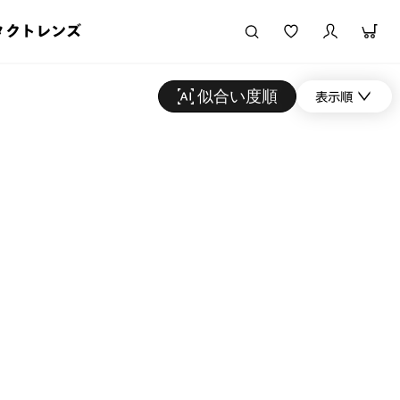
タクトレンズ
似合い度順
表示順