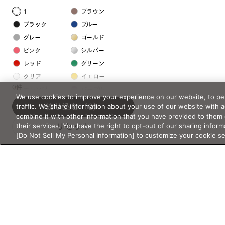
1
ブラウン
ブラック
ブルー
グレー
ゴールド
ピンク
シルバー
レッド
グリーン
クリア
イエロー
0件
オレンジ
パープル
We use cookies to improve your experience on our website, to per
ホワイト
traffic. We share information about your use of our website with 
絞り込む
（0）
combine it with other information that you have provided to them 
their services. You have the right to opt-out of our sharing inform
リセット
フレームの素材
[Do Not Sell My Personal Information] to customize your cookie s
プラスチック系
樹脂
アセテート
サスティナブル素材