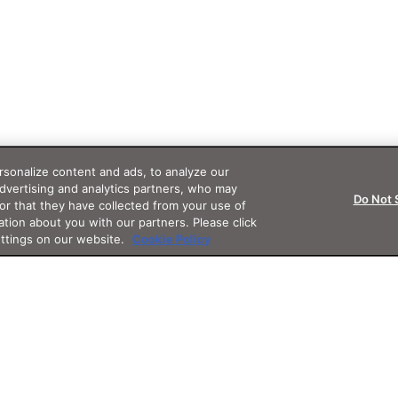
sonalize content and ads, to analyze our
advertising and analytics partners, who may
Do Not 
or that they have collected from your use of
ation about you with our partners. Please click
ettings on our website.
Cookie Policy