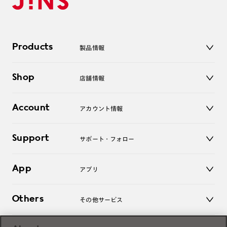
Products
製品情報
メガネ
Shop
店舗情報
サングラス
レンズ
店舗
コンタクトレンズ
Account
アカウント情報
オンラインショップ
老眼鏡
キッズ
マイページ／ログイン
Support
アクセサリー
サポート・フォロー
ログアウト
LINE公式アカウント
お知らせ
App
アプリ
よくあるご質問
ご利用ガイド
JINSアプリ
お問い合わせ
Others
その他サービス
3D WEB試着