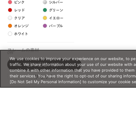
ピンク
シルバー
レッド
グリーン
クリア
イエロー
オレンジ
パープル
ホワイト
フレームの素材
0件
We use cookies to improve your experience on our website, to per
プラスチック系
traffic. We share information about your use of our website with 
絞り込む
（0）
combine it with other information that you have provided to them 
樹脂
their services. You have the right to opt-out of our sharing inform
リセット
[Do Not Sell My Personal Information] to customize your cookie s
アセテート
サスティナブル素材
セルロイド
金属系