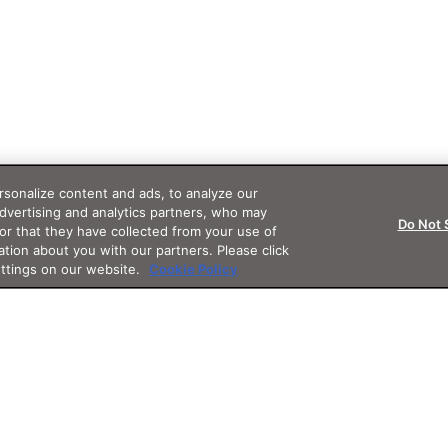
sonalize content and ads, to analyze our
advertising and analytics partners, who may
Do Not 
or that they have collected from your use of
ation about you with our partners. Please click
ettings on our website.
Cookie Policy