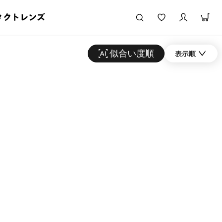
タクトレンズ
似合い度順
表示順