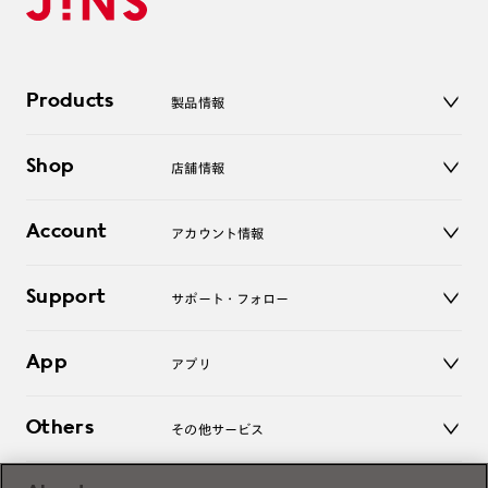
Products
製品情報
メガネ
Shop
店舗情報
サングラス
レンズ
店舗
コンタクトレンズ
Account
アカウント情報
オンラインショップ
老眼鏡
キッズ
マイページ／ログイン
Support
アクセサリー
サポート・フォロー
ログアウト
LINE公式アカウント
お知らせ
App
アプリ
よくあるご質問
ご利用ガイド
JINSアプリ
お問い合わせ
Others
その他サービス
3D WEB試着