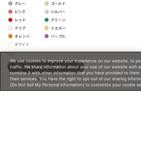
グレー
ゴールド
ピンク
シルバー
レッド
グリーン
クリア
イエロー
オレンジ
パープル
ホワイト
0件
We use cookies to improve your experience on our website, to per
フレームの素材
traffic. We share information about your use of our website with 
絞り込む
（0）
プラスチック系
combine it with other information that you have provided to them 
their services. You have the right to opt-out of our sharing inform
リセット
樹脂
[Do Not Sell My Personal Information] to customize your cookie s
アセテート
サスティナブル素材
セルロイド