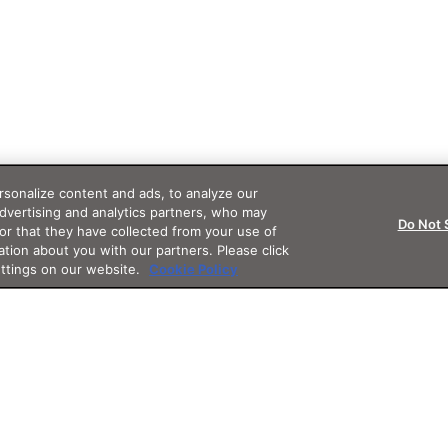
sonalize content and ads, to analyze our
advertising and analytics partners, who may
Do Not 
or that they have collected from your use of
ation about you with our partners. Please click
ettings on our website.
Cookie Policy