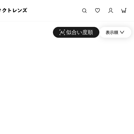
タクトレンズ
似合い度順
表示順