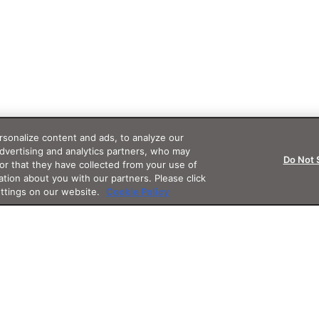
sonalize content and ads, to analyze our
advertising and analytics partners, who may
Do Not 
or that they have collected from your use of
ation about you with our partners. Please click
ettings on our website.
Cookie Policy