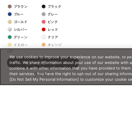
ブラウン
ブラック
ブルー
グレー
ゴールド
ピンク
シルバー
レッド
グリーン
クリア
イエロー
オレンジ
0件
パープル
ホワイト
We use cookies to improve your experience on our website, to per
traffic. We share information about your use of our website with 
絞り込む
（0）
combine it with other information that you have provided to them 
フレームの素材
their services. You have the right to opt-out of our sharing inform
リセット
プラスチック系
[Do Not Sell My Personal Information] to customize your cookie s
樹脂
アセテート
サスティナブル素材
セルロイド