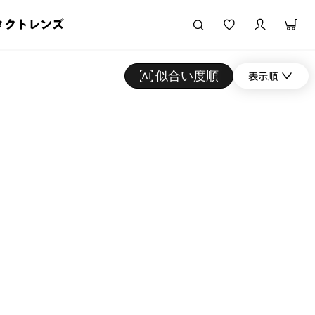
タクトレンズ
似合い度順
表示順