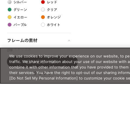
シルバー
レッド
グリーン
クリア
イエロー
オレンジ
パープル
ホワイト
フレームの素材
プラスチック系
0件
We use cookies to improve your experience on our website, to per
樹脂
traffic. We share information about your use of our website with 
絞り込む
（0）
combine it with other information that you have provided to them 
their services. You have the right to opt-out of our sharing inform
リセット
アセテート
[Do Not Sell My Personal Information] to customize your cookie s
サスティナブル素材
セルロイド
金属系
メタル