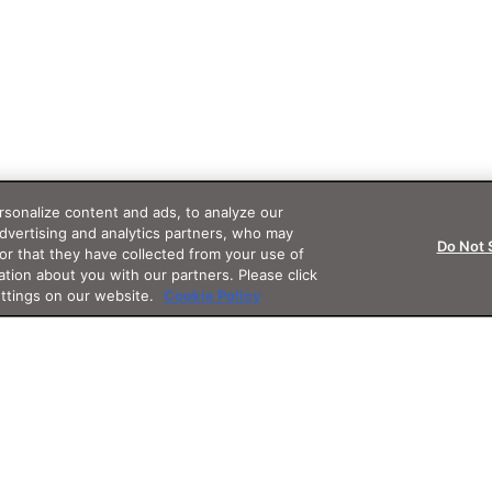
sonalize content and ads, to analyze our
advertising and analytics partners, who may
Do Not 
or that they have collected from your use of
ation about you with our partners. Please click
ettings on our website.
Cookie Policy