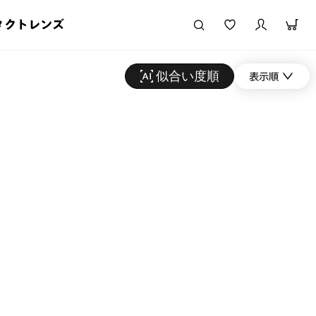
タクトレンズ
似合い度順
表示順