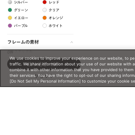
シルバー
レッド
グリーン
クリア
イエロー
オレンジ
パープル
ホワイト
フレームの素材
プラスチック系
0件
We use cookies to improve your experience on our website, to per
樹脂
traffic. We share information about your use of our website with 
絞り込む
（0）
combine it with other information that you have provided to them 
their services. You have the right to opt-out of our sharing inform
リセット
アセテート
[Do Not Sell My Personal Information] to customize your cookie s
サスティナブル素材
セルロイド
金属系
メタル