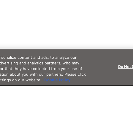
sonalize content and ads, to analyze our
advertising and analytics partners, who may
Do Not 
or that they have collected from your use of
ation about you with our partners. Please click
ettings on our website.
Cookie Policy