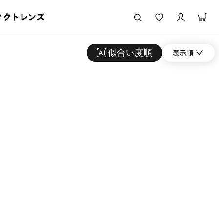
タクトレンズ
似合い度順
表示順