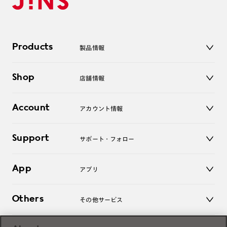
Products
製品情報
メガネ
Shop
店舗情報
サングラス
レンズ
店舗
コンタクトレンズ
Account
アカウント情報
オンラインショップ
老眼鏡
キッズ
マイページ／ログイン
Support
アクセサリー
サポート・フォロー
ログアウト
LINE公式アカウント
お知らせ
App
アプリ
よくあるご質問
ご利用ガイド
JINSアプリ
お問い合わせ
Others
その他サービス
3D WEB試着