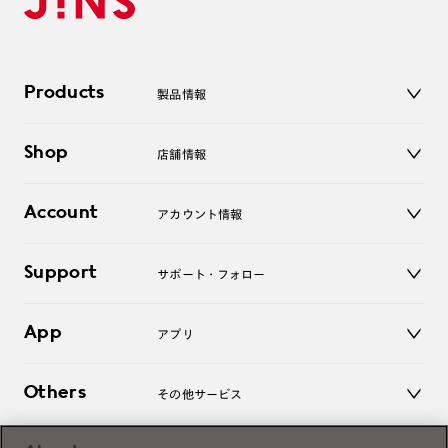
Products
製品情報
メガネ
Shop
店舗情報
サングラス
レンズ
店舗
コンタクトレンズ
Account
アカウント情報
オンラインショップ
老眼鏡
キッズ
マイページ／ログイン
Support
アクセサリー
サポート・フォロー
ログアウト
LINE公式アカウント
お知らせ
App
アプリ
よくあるご質問
ご利用ガイド
JINSアプリ
お問い合わせ
Others
その他サービス
3D WEB試着