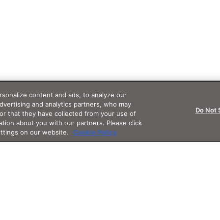
sonalize content and ads, to analyze our
advertising and analytics partners, who may
Do Not 
or that they have collected from your use of
ation about you with our partners. Please click
ettings on our website.
Cookie Policy