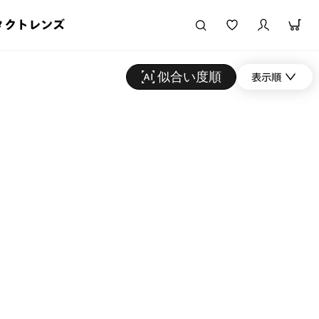
タクトレンズ
似合い度順
表示順