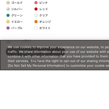
ゴールド
ピンク
シルバー
レッド
グリーン
クリア
イエロー
オレンジ
パープル
ホワイト
フレームの素材
0件
We use cookies to improve your experience on our website, to per
プラスチック系
traffic. We share information about your use of our website with 
絞り込む
（0）
combine it with other information that you have provided to them 
樹脂
their services. You have the right to opt-out of our sharing inform
リセット
[Do Not Sell My Personal Information] to customize your cookie s
アセテート
サスティナブル素材
セルロイド
金属系