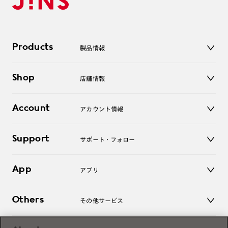
Products
製品情報
メガネ
Shop
店舗情報
サングラス
レンズ
店舗
コンタクトレンズ
Account
アカウント情報
オンラインショップ
老眼鏡
キッズ
マイページ／ログイン
Support
アクセサリー
サポート・フォロー
ログアウト
LINE公式アカウント
お知らせ
App
アプリ
よくあるご質問
ご利用ガイド
JINSアプリ
お問い合わせ
Others
その他サービス
3D WEB試着