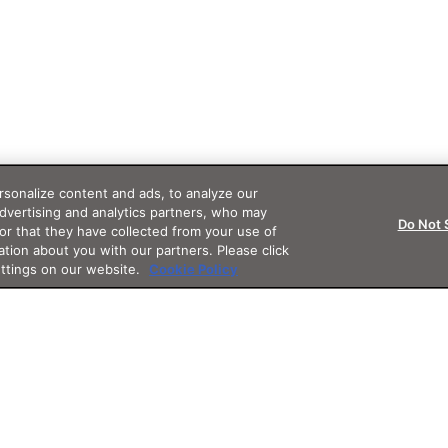
sonalize content and ads, to analyze our
advertising and analytics partners, who may
Do Not 
or that they have collected from your use of
ation about you with our partners. Please click
ettings on our website.
Cookie Policy