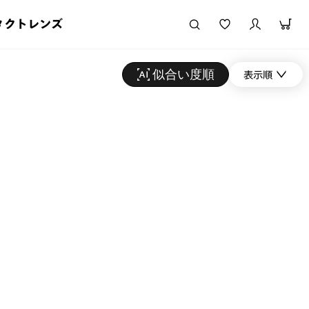
タクトレンズ
似合い度順
表示順