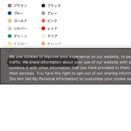
ブラウン
ブラック
ブルー
グレー
ゴールド
ピンク
シルバー
レッド
グリーン
クリア
イエロー
オレンジ
0件
パープル
ホワイト
We use cookies to improve your experience on our website, to per
traffic. We share information about your use of our website with 
絞り込む
（0）
フレームの素材
combine it with other information that you have provided to them 
their services. You have the right to opt-out of our sharing inform
リセット
プラスチック系
[Do Not Sell My Personal Information] to customize your cookie s
樹脂
アセテート
サスティナブル素材
セルロイド