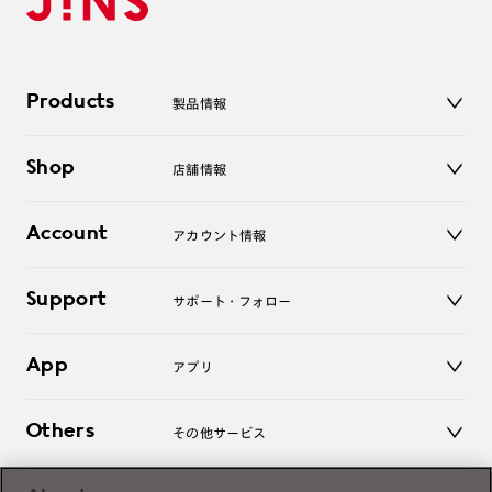
Products
製品情報
メガネ
Shop
店舗情報
サングラス
レンズ
店舗
コンタクトレンズ
Account
アカウント情報
オンラインショップ
老眼鏡
キッズ
マイページ／ログイン
Support
アクセサリー
サポート・フォロー
ログアウト
LINE公式アカウント
お知らせ
App
アプリ
よくあるご質問
ご利用ガイド
JINSアプリ
お問い合わせ
Others
その他サービス
3D WEB試着