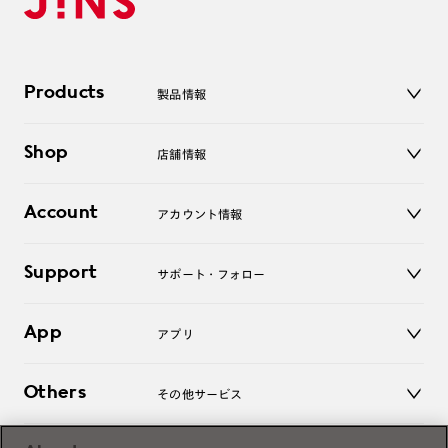
Products
製品情報
メガネ
Shop
店舗情報
サングラス
レンズ
店舗
コンタクトレンズ
Account
アカウント情報
オンラインショップ
老眼鏡
キッズ
マイページ／ログイン
Support
アクセサリー
サポート・フォロー
ログアウト
LINE公式アカウント
お知らせ
App
アプリ
よくあるご質問
ご利用ガイド
JINSアプリ
お問い合わせ
Others
その他サービス
3D WEB試着