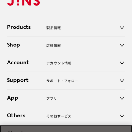
Products
製品情報
メガネ
Shop
店舗情報
サングラス
レンズ
店舗
コンタクトレンズ
Account
アカウント情報
オンラインショップ
老眼鏡
キッズ
マイページ／ログイン
Support
アクセサリー
サポート・フォロー
ログアウト
LINE公式アカウント
お知らせ
App
アプリ
よくあるご質問
ご利用ガイド
JINSアプリ
お問い合わせ
Others
その他サービス
3D WEB試着