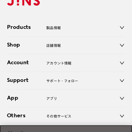
Products
製品情報
メガネ
Shop
店舗情報
サングラス
レンズ
店舗
コンタクトレンズ
Account
アカウント情報
オンラインショップ
老眼鏡
キッズ
マイページ／ログイン
Support
アクセサリー
サポート・フォロー
ログアウト
LINE公式アカウント
お知らせ
App
アプリ
よくあるご質問
ご利用ガイド
JINSアプリ
お問い合わせ
Others
その他サービス
3D WEB試着