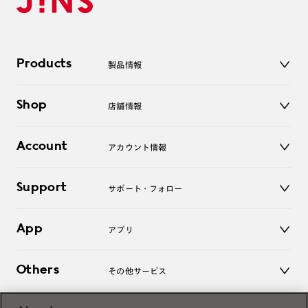
Products
製品情報
メガネ
Shop
店舗情報
サングラス
レンズ
店舗
コンタクトレンズ
Account
アカウント情報
オンラインショップ
老眼鏡
キッズ
マイページ／ログイン
Support
アクセサリー
サポート・フォロー
ログアウト
LINE公式アカウント
お知らせ
App
アプリ
よくあるご質問
ご利用ガイド
JINSアプリ
お問い合わせ
Others
その他サービス
3D WEB試着