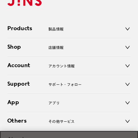
Products
製品情報
メガネ
Shop
店舗情報
サングラス
レンズ
店舗
コンタクトレンズ
Account
アカウント情報
オンラインショップ
老眼鏡
キッズ
マイページ／ログイン
Support
アクセサリー
サポート・フォロー
ログアウト
LINE公式アカウント
お知らせ
App
アプリ
よくあるご質問
ご利用ガイド
JINSアプリ
お問い合わせ
Others
その他サービス
3D WEB試着