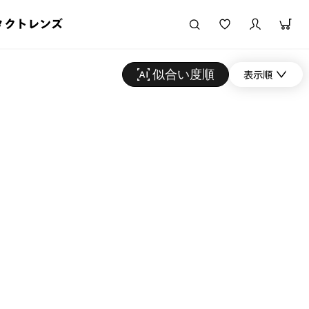
タクトレンズ
似合い度順
表示順