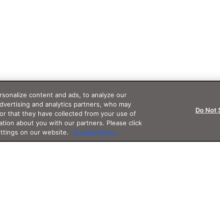
sonalize content and ads, to analyze our
advertising and analytics partners, who may
Do Not 
or that they have collected from your use of
ation about you with our partners. Please click
ettings on our website.
Cookie Policy