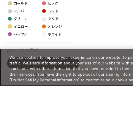
ゴールド
ピンク
シルバー
レッド
グリーン
クリア
イエロー
オレンジ
パープル
ホワイト
フレームの素材
0件
We use cookies to improve your experience on our website, to per
プラスチック系
traffic. We share information about your use of our website with 
絞り込む
（0）
combine it with other information that you have provided to them 
樹脂
their services. You have the right to opt-out of our sharing inform
リセット
[Do Not Sell My Personal Information] to customize your cookie s
アセテート
サスティナブル素材
セルロイド
金属系