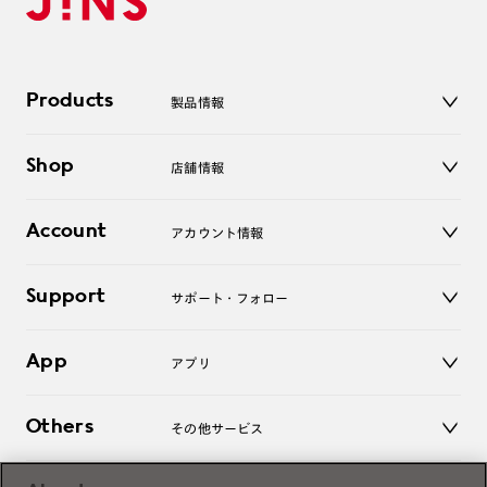
Products
製品情報
メガネ
Shop
店舗情報
サングラス
レンズ
店舗
コンタクトレンズ
Account
アカウント情報
オンラインショップ
老眼鏡
キッズ
マイページ／ログイン
Support
アクセサリー
サポート・フォロー
ログアウト
LINE公式アカウント
お知らせ
App
アプリ
よくあるご質問
ご利用ガイド
JINSアプリ
お問い合わせ
Others
その他サービス
3D WEB試着