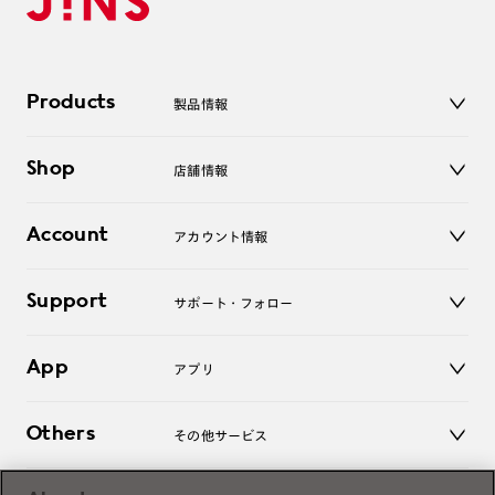
Products
製品情報
メガネ
Shop
店舗情報
サングラス
レンズ
店舗
コンタクトレンズ
Account
アカウント情報
オンラインショップ
老眼鏡
キッズ
マイページ／ログイン
Support
アクセサリー
サポート・フォロー
ログアウト
LINE公式アカウント
お知らせ
App
アプリ
よくあるご質問
ご利用ガイド
JINSアプリ
お問い合わせ
Others
その他サービス
3D WEB試着