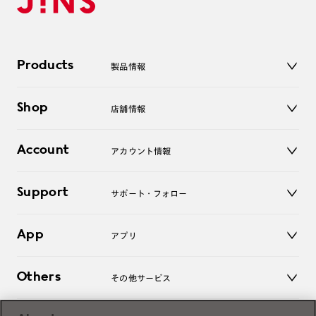
Products
製品情報
メガネ
Shop
店舗情報
サングラス
レンズ
店舗
コンタクトレンズ
Account
アカウント情報
オンラインショップ
老眼鏡
キッズ
マイページ／ログイン
Support
アクセサリー
サポート・フォロー
ログアウト
LINE公式アカウント
お知らせ
App
アプリ
よくあるご質問
ご利用ガイド
JINSアプリ
お問い合わせ
Others
その他サービス
3D WEB試着