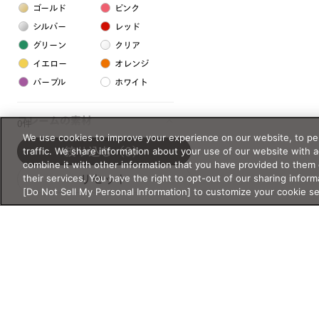
ゴールド
ピンク
シルバー
レッド
グリーン
クリア
イエロー
オレンジ
パープル
ホワイト
フレームの素材
0件
We use cookies to improve your experience on our website, to per
プラスチック系
traffic. We share information about your use of our website with 
絞り込む
（0）
combine it with other information that you have provided to them 
樹脂
their services. You have the right to opt-out of our sharing inform
リセット
[Do Not Sell My Personal Information] to customize your cookie s
アセテート
サスティナブル素材
セルロイド
金属系