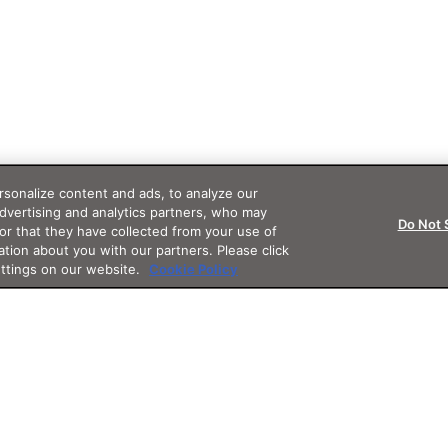
sonalize content and ads, to analyze our
advertising and analytics partners, who may
Do Not 
or that they have collected from your use of
ation about you with our partners. Please click
ettings on our website.
Cookie Policy