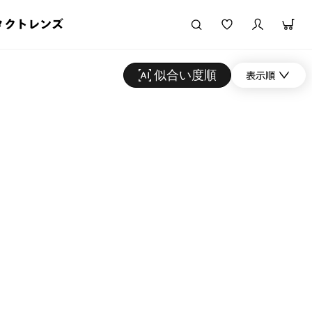
タクトレンズ
似合い度順
表示順