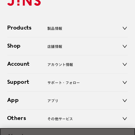
Products
製品情報
メガネ
Shop
店舗情報
サングラス
レンズ
店舗
コンタクトレンズ
Account
アカウント情報
オンラインショップ
老眼鏡
キッズ
マイページ／ログイン
Support
アクセサリー
サポート・フォロー
ログアウト
LINE公式アカウント
お知らせ
App
アプリ
よくあるご質問
ご利用ガイド
JINSアプリ
お問い合わせ
Others
その他サービス
3D WEB試着