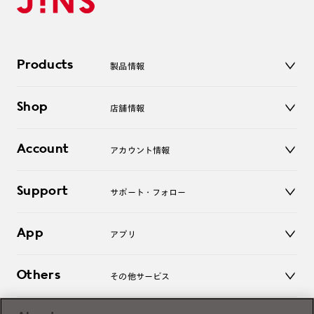
Products
製品情報
メガネ
Shop
店舗情報
サングラス
レンズ
店舗
コンタクトレンズ
Account
アカウント情報
オンラインショップ
老眼鏡
キッズ
マイページ／ログイン
Support
アクセサリー
サポート・フォロー
ログアウト
LINE公式アカウント
お知らせ
App
アプリ
よくあるご質問
ご利用ガイド
JINSアプリ
お問い合わせ
Others
その他サービス
3D WEB試着