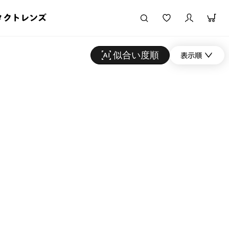
タクトレンズ
似合い度順
表示順