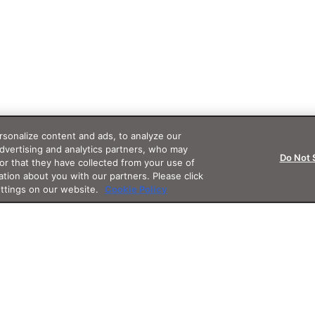
sonalize content and ads, to analyze our
advertising and analytics partners, who may
Do Not 
or that they have collected from your use of
ation about you with our partners. Please click
ettings on our website.
Cookie Policy