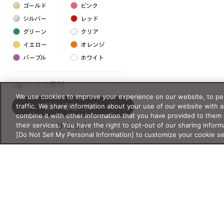
ゴールド
ピンク
シルバー
レッド
グリーン
クリア
イエロー
オレンジ
パープル
ホワイト
フレームの素材
0件
We use cookies to improve your experience on our website, to per
プラスチック系
traffic. We share information about your use of our website with 
絞り込む
（0）
combine it with other information that you have provided to them 
樹脂
their services. You have the right to opt-out of our sharing inform
リセット
[Do Not Sell My Personal Information] to customize your cookie s
アセテート
サスティナブル素材
セルロイド
金属系