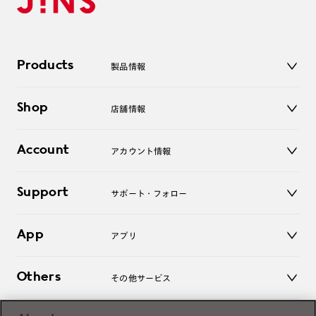
Products
製品情報
メガネ
Shop
店舗情報
サングラス
レンズ
店舗
コンタクトレンズ
Account
アカウント情報
オンラインショップ
老眼鏡
キッズ
マイページ／ログイン
Support
アクセサリー
サポート・フォロー
ログアウト
LINE公式アカウント
お知らせ
App
アプリ
よくあるご質問
ご利用ガイド
JINSアプリ
お問い合わせ
Others
その他サービス
3D WEB試着