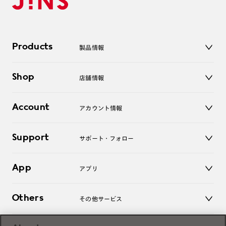
Products
製品情報
メガネ
Shop
店舗情報
サングラス
レンズ
店舗
コンタクトレンズ
Account
アカウント情報
オンラインショップ
老眼鏡
キッズ
マイページ／ログイン
Support
アクセサリー
サポート・フォロー
ログアウト
LINE公式アカウント
お知らせ
App
アプリ
よくあるご質問
ご利用ガイド
JINSアプリ
お問い合わせ
Others
その他サービス
3D WEB試着