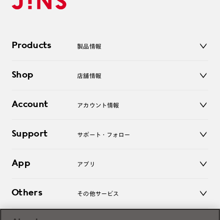
Products
製品情報
メガネ
Shop
店舗情報
サングラス
レンズ
店舗
コンタクトレンズ
Account
アカウント情報
オンラインショップ
老眼鏡
キッズ
マイページ／ログイン
Support
アクセサリー
サポート・フォロー
ログアウト
LINE公式アカウント
お知らせ
App
アプリ
よくあるご質問
ご利用ガイド
JINSアプリ
お問い合わせ
Others
その他サービス
3D WEB試着