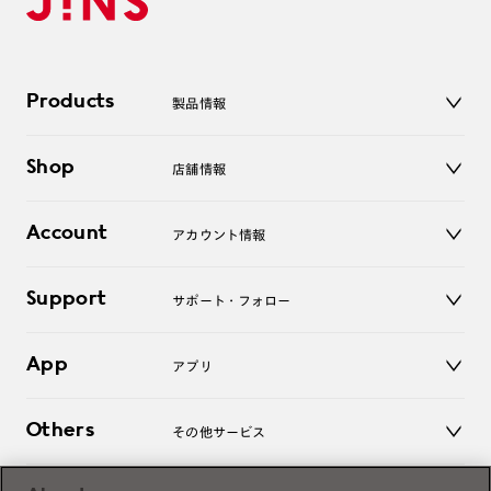
Products
製品情報
メガネ
Shop
店舗情報
サングラス
レンズ
店舗
コンタクトレンズ
Account
アカウント情報
オンラインショップ
老眼鏡
キッズ
マイページ／ログイン
Support
アクセサリー
サポート・フォロー
ログアウト
LINE公式アカウント
お知らせ
App
アプリ
よくあるご質問
ご利用ガイド
JINSアプリ
お問い合わせ
Others
その他サービス
3D WEB試着