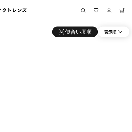
タクトレンズ
似合い度順
表示順