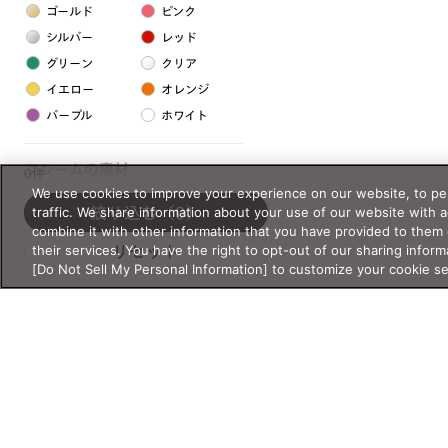
ゴールド
ピンク
シルバー
レッド
グリーン
クリア
イエロー
オレンジ
パープル
ホワイト
フレームの素材
0件
We use cookies to improve your experience on our website, to per
プラスチック系
traffic. We share information about your use of our website with 
絞り込む
（0）
combine it with other information that you have provided to them 
樹脂
their services. You have the right to opt-out of our sharing inform
リセット
[Do Not Sell My Personal Information] to customize your cookie s
アセテート
サスティナブル素材
セルロイド
金属系