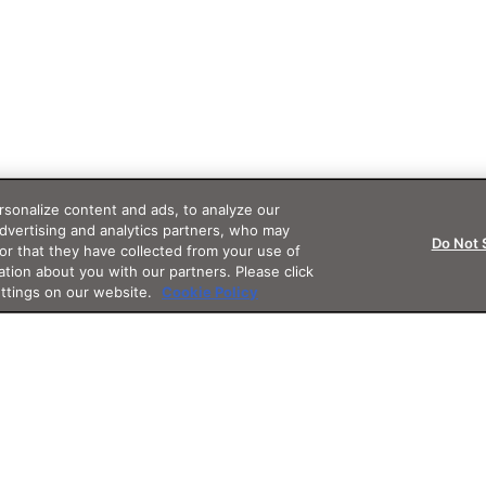
sonalize content and ads, to analyze our
advertising and analytics partners, who may
Do Not 
or that they have collected from your use of
ation about you with our partners. Please click
ettings on our website.
Cookie Policy