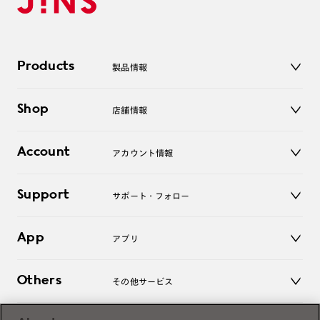
Products
製品情報
メガネ
Shop
店舗情報
サングラス
レンズ
店舗
コンタクトレンズ
Account
アカウント情報
オンラインショップ
老眼鏡
キッズ
マイページ／ログイン
Support
アクセサリー
サポート・フォロー
ログアウト
LINE公式アカウント
お知らせ
App
アプリ
よくあるご質問
ご利用ガイド
JINSアプリ
お問い合わせ
Others
その他サービス
3D WEB試着