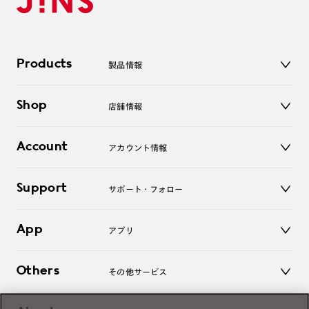
Products
製品情報
メガネ
Shop
店舗情報
サングラス
レンズ
店舗
コンタクトレンズ
Account
アカウント情報
オンラインショップ
老眼鏡
キッズ
マイページ／ログイン
Support
アクセサリー
サポート・フォロー
ログアウト
LINE公式アカウント
お知らせ
App
アプリ
よくあるご質問
ご利用ガイド
JINSアプリ
お問い合わせ
Others
その他サービス
3D WEB試着