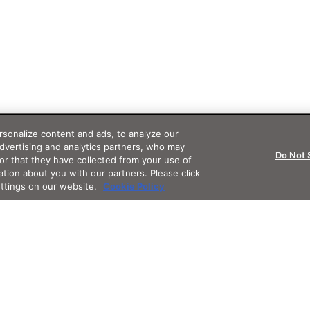
sonalize content and ads, to analyze our
advertising and analytics partners, who may
Do Not 
or that they have collected from your use of
ation about you with our partners. Please click
ettings on our website.
Cookie Policy