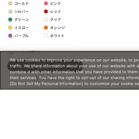
ゴールド
ピンク
シルバー
レッド
グリーン
クリア
イエロー
オレンジ
パープル
ホワイト
フレームの素材
0件
We use cookies to improve your experience on our website, to per
プラスチック系
traffic. We share information about your use of our website with 
絞り込む
（0）
combine it with other information that you have provided to them 
樹脂
their services. You have the right to opt-out of our sharing inform
リセット
[Do Not Sell My Personal Information] to customize your cookie s
アセテート
サスティナブル素材
セルロイド
金属系