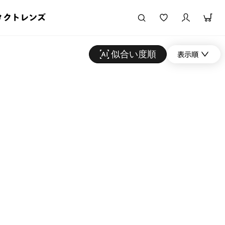
タクトレンズ
似合い度順
表示順