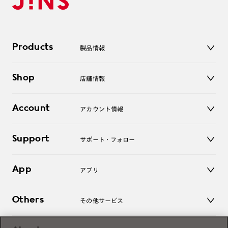
Products
製品情報
メガネ
Shop
店舗情報
サングラス
レンズ
店舗
コンタクトレンズ
Account
アカウント情報
オンラインショップ
老眼鏡
キッズ
マイページ／ログイン
Support
アクセサリー
サポート・フォロー
ログアウト
LINE公式アカウント
お知らせ
App
アプリ
よくあるご質問
ご利用ガイド
JINSアプリ
お問い合わせ
Others
その他サービス
3D WEB試着