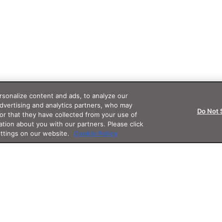
sonalize content and ads, to analyze our
advertising and analytics partners, who may
Do Not 
or that they have collected from your use of
ation about you with our partners. Please click
ettings on our website.
Cookie Policy