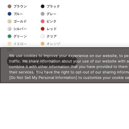
ブラウン
ブラック
ブルー
グレー
ゴールド
ピンク
シルバー
レッド
グリーン
クリア
イエロー
オレンジ
0件
パープル
ホワイト
We use cookies to improve your experience on our website, to per
traffic. We share information about your use of our website with 
絞り込む
（0）
combine it with other information that you have provided to them 
フレームの素材
their services. You have the right to opt-out of our sharing inform
リセット
プラスチック系
[Do Not Sell My Personal Information] to customize your cookie s
樹脂
アセテート
サスティナブル素材
セルロイド