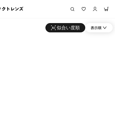
タクトレンズ
似合い度順
表示順