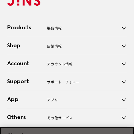
Products
製品情報
メガネ
Shop
店舗情報
サングラス
レンズ
店舗
コンタクトレンズ
Account
アカウント情報
オンラインショップ
老眼鏡
キッズ
マイページ／ログイン
Support
アクセサリー
サポート・フォロー
ログアウト
LINE公式アカウント
お知らせ
App
アプリ
よくあるご質問
ご利用ガイド
JINSアプリ
お問い合わせ
Others
その他サービス
3D WEB試着