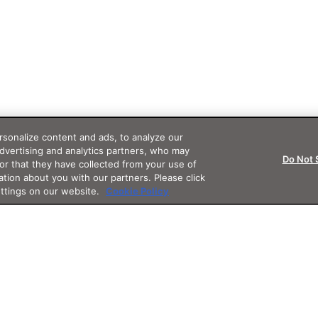
sonalize content and ads, to analyze our
advertising and analytics partners, who may
Do Not 
or that they have collected from your use of
ation about you with our partners. Please click
ettings on our website.
Cookie Policy