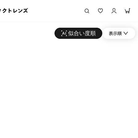
タクトレンズ
似合い度順
表示順