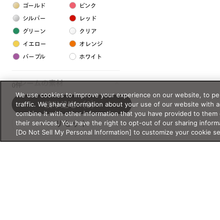
ゴールド
ピンク
シルバー
レッド
グリーン
クリア
イエロー
オレンジ
パープル
ホワイト
フレームの素材
0件
We use cookies to improve your experience on our website, to per
プラスチック系
traffic. We share information about your use of our website with 
絞り込む
（0）
combine it with other information that you have provided to them 
樹脂
their services. You have the right to opt-out of our sharing inform
リセット
[Do Not Sell My Personal Information] to customize your cookie s
アセテート
サスティナブル素材
セルロイド
金属系