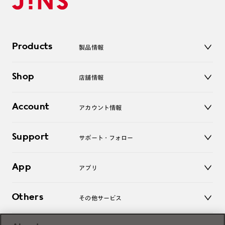
Products
製品情報
メガネ
Shop
店舗情報
サングラス
レンズ
店舗
コンタクトレンズ
Account
アカウント情報
オンラインショップ
老眼鏡
キッズ
マイページ／ログイン
Support
アクセサリー
サポート・フォロー
ログアウト
LINE公式アカウント
お知らせ
App
アプリ
よくあるご質問
ご利用ガイド
JINSアプリ
お問い合わせ
Others
その他サービス
3D WEB試着