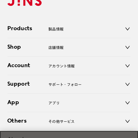
Products
製品情報
メガネ
Shop
店舗情報
サングラス
レンズ
店舗
コンタクトレンズ
Account
アカウント情報
オンラインショップ
老眼鏡
キッズ
マイページ／ログイン
Support
アクセサリー
サポート・フォロー
ログアウト
LINE公式アカウント
お知らせ
App
アプリ
よくあるご質問
ご利用ガイド
JINSアプリ
お問い合わせ
Others
その他サービス
3D WEB試着