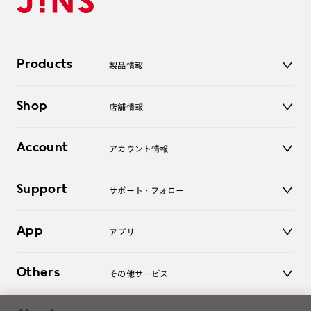
Products
製品情報
メガネ
Shop
店舗情報
サングラス
レンズ
店舗
コンタクトレンズ
Account
アカウント情報
オンラインショップ
老眼鏡
キッズ
マイページ／ログイン
Support
アクセサリー
サポート・フォロー
ログアウト
LINE公式アカウント
お知らせ
App
アプリ
よくあるご質問
ご利用ガイド
JINSアプリ
お問い合わせ
Others
その他サービス
3D WEB試着