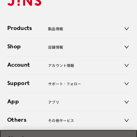
Products
製品情報
メガネ
Shop
店舗情報
サングラス
レンズ
店舗
コンタクトレンズ
Account
アカウント情報
オンラインショップ
老眼鏡
キッズ
マイページ／ログイン
Support
アクセサリー
サポート・フォロー
ログアウト
LINE公式アカウント
お知らせ
App
アプリ
よくあるご質問
ご利用ガイド
JINSアプリ
お問い合わせ
Others
その他サービス
3D WEB試着